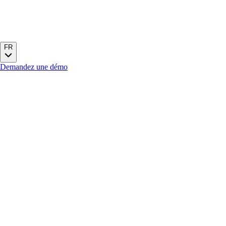
FR
Demandez une démo
Des analytics à votre image
Dashboards white-label en 15 min
Des
analytics à votre image
Dashboards white-label en 15 min